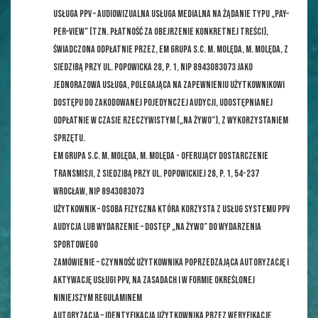
Usługa PPV – audiowizualna usługa medialna na żądanie typu „pay–
per–view” (tzn. płatność za obejrzenie konkretnej treści),
świadczona odpłatnie przez, EM GRUPA s.c. M. Molęda, M. Molęda, z
siedzibą przy ul. Popowicka 28, p. 1, NIP 8943083073 jako
jednorazowa usługa, polegająca na zapewnieniu użytkownikowi
dostępu do zakodowanej pojedynczej Audycji, udostępnianej
odpłatnie w czasie rzeczywistym („na żywo”), z wykorzystaniem
Sprzętu.
EM GRUPA s.c. M. Molęda, M. Molęda - oferujący dostarczenie
transmisji, z siedzibą przy ul. Popowickiej 28, p. 1, 54-237
Wrocław, NIP 8943083073
Użytkownik – osoba fizyczna która korzysta z usług systemu PPV
Audycja lub Wydarzenie – dostęp „na żywo” do wydarzenia
sportowego
Zamówienie – czynność Użytkownika poprzedzająca Autoryzację i
aktywację Usługi PPV, na zasadach i w formie określonej
niniejszym Regulaminem
Autoryzacja – identyfikacja Użytkownika przez weryfikację