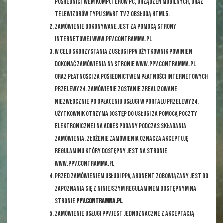
pośrednictwem komputerów PC, urządzeń mobilnych, oraz
telewizorów typu smart TV z obsługą HTML5.
Zamówienie dokonywane jest za pomocą strony
internetowej www.
ppv.contramma.pl
W celu skorzystania z Usługi PPV Użytkownik powinien
dokonać zamówienia na stronie www.
ppv.contramma.pl
oraz płatności za pośrednictwem płatności internetowych
Przelewy24. Zamówienie zostanie zrealizowane
niezwłocznie po opłaceniu usługi w portalu Przelewy24.
Użytkownik otrzyma dostęp do usługi za pomocą poczty
elektronicznej na adres podany podczas składania
zamówienia. Złożenie zamówienia oznacza akceptuję
Regulaminu który dostępny jest na stronie
www.ppv.contramma.pl
Przed Zamówieniem Usługi PPV, Abonent zobowiązany jest do
zapoznania się z niniejszym Regulaminem dostępnym na
stronie
ppv.contramma.pl
Zamówienie Usługi PPV jest jednoznaczne z akceptacją