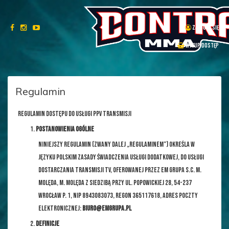
ZALOGUJ SIĘ
WYKUP DOSTĘP
Regulamin
REGULAMIN DOSTĘPU DO USŁUGI PPV TRANSMISJI
POSTANOWIENIA OGÓLNE
Niniejszy regulamin (zwany dalej „Regulaminem”) określa w
języku polskim zasady świadczenia usługi dodatkowej, do usługi
dostarczania transmisji TV, oferowanej przez EM GRUPA s.c. M.
Molęda, M. Molęda z siedzibą przy ul. Popowickiej 28, 54-237
Wrocław p. 1, NIP 8943083073, REGON 365117618, adres poczty
elektronicznej:
biuro@emgrupa.pl
DEFINICJE