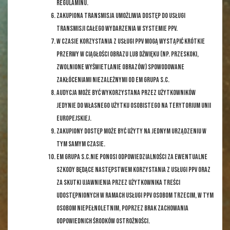
Regulaminu.
Zakupiona transmisja umożliwia dostęp do usługi
transmisji całego wydarzenia w systemie PPV.
W czasie korzystania z Usługi PPV mogą wystąpić krótkie
przerwy w ciągłości obrazu lub dźwięku (np. przeskoki,
zwolnione wyświetlanie obrazów) spowodowane
zakłóceniami niezależnymi od EM GRUPA s.c.
Audycja może być wykorzystana przez Użytkowników
jedynie do własnego użytku osobistego na terytorium Unii
Europejskiej.
Zakupiony dostęp może być użyty na jednym urządzeniu w
tym samym czasie.
EM GRUPA s.c.nie ponosi odpowiedzialności za ewentualne
szkody będące następstwem korzystania z Usługi PPV oraz
za skutki ujawnienia przez Użytkownika treści
udostępnionych w ramach Usługi PPV osobom trzecim, w tym
osobom niepełnoletnim, poprzez brak zachowania
odpowiednich środków ostrożności.