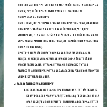
adresu email oraz potwierdzenie możliwości naliczenia Opłaty za
Usługę PPV, której pozytywny wynik jest warunkiem
skorzystania z Usługi PPV.
Okres Dostępu – przedział czasowy od godziny rozpoczęcia Audycji
do godziny zakończenia Audycji, w którym dostępne będzie
Wydarzenie, z tym zastrzeżeniem, że okres ten może ulec zmianie
w przypadku zmiany godzin rozpoczęcia i zakończenia Wydarzenia
przez jego nadawcę.
Opłata – należność od Użytkownika na rzecz EM GRUPA s.c. M.
Molęda, M. Molęda w maksymalnej kwocie 20 PLN (brutto), lub
kwocie promocyjnej w trakcie trwania promocji z tytułu
świadczenia Usługi PPV, płatna na zasadach i w formie określonych
w niniejszym Regulaminie.
ZASADY ŚWIADCZENIA USŁUGI PPV
Do skorzystania z Usługi PPV uprawniony jest Użytkownik,
który posiada sprawny sprzęt z obsługą technologii HTML5
oraz dostępem do Internetu. Transmisja dostępna jest za