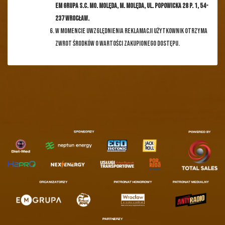
EM GRUPA s.c. Mo. Molęda, M. Molęda, ul. Popowicka 28 p. 1, 54-
237 Wrocław.
W momencie uwzględnienia reklamacji użytkownik otrzyma
zwrot środków o wartości zakupionego dostępu.